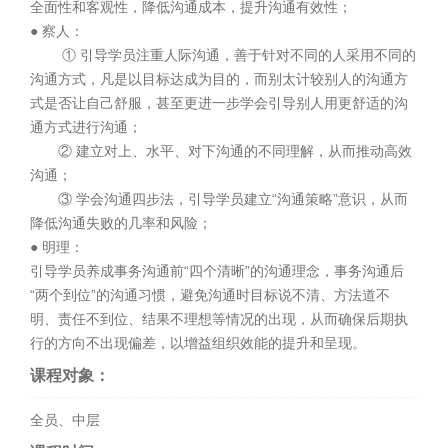
全面性和客观性，降低沟通成本，提升沟通有效性；
● 察人：
① 引导学员注重人际沟通，善于针对不同的人采用不同的
沟通方式，凡是以目标达成为目的，而别太计较别人的沟通方
式是否让自己舒服，甚至更进一步学会引导别人用更舒适的沟
通方式进行沟通；
② 建立对上、水平、对下沟通的不同理解，从而推动高效
沟通；
③ 学会沟通四步法，引导学员建立“沟通策略”意识，从而
降低沟通失败的几率和风险；
● 明理：
引导学员养成事务沟通前“四个清晰”的沟通理念，事务沟通后
“两个到位”的沟通习惯，避免沟通时目标说不清、方法道不
明、责任不到位、结果不理想等情况的出现，从而确保后期执
行的方向不出现偏差，以增益组织效能的提升和呈现。
课程对象：
全员、中层