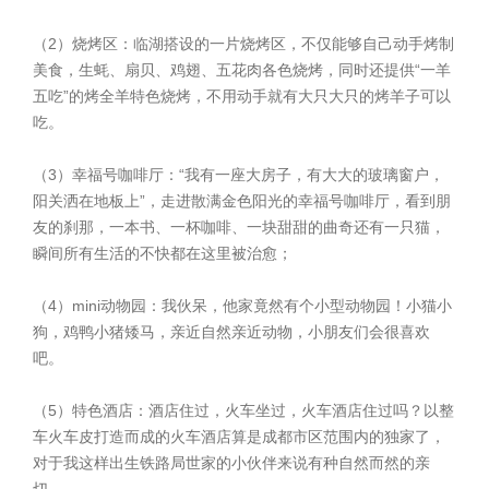
（2）烧烤区：临湖搭设的一片烧烤区，不仅能够自己动手烤制
美食，生蚝、扇贝、鸡翅、五花肉各色烧烤，同时还提供“一羊
五吃”的烤全羊特色烧烤，不用动手就有大只大只的烤羊子可以
吃。
（3）幸福号咖啡厅：“我有一座大房子，有大大的玻璃窗户，
阳关洒在地板上”，走进散满金色阳光的幸福号咖啡厅，看到朋
友的刹那，一本书、一杯咖啡、一块甜甜的曲奇还有一只猫，
瞬间所有生活的不快都在这里被治愈；
（4）mini动物园：我伙呆，他家竟然有个小型动物园！小猫小
狗，鸡鸭小猪矮马，亲近自然亲近动物，小朋友们会很喜欢
吧。
（5）特色酒店：酒店住过，火车坐过，火车酒店住过吗？以整
车火车皮打造而成的火车酒店算是成都市区范围内的独家了，
对于我这样出生铁路局世家的小伙伴来说有种自然而然的亲
切。