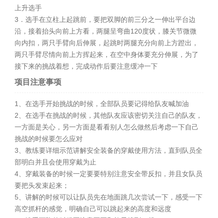
上升选手
3．选手在立柱上起跳前，要把双脚的前三分之一伸出平台边
沿，接着抬头向前上方看，两腿呈弯曲120度状，膝关节微微
向内扣，两只手臂向后伸展，起跳时两腿充分向前上方蹬出，
两只手臂尽情向前上方挥起来，在空中身体要充分伸展，为了
接下来的挑战着想，完成动作后要注意缓冲一下
项目注意事项
1、在选手开始挑战的时候，全部队员要记得给队友喊加油
2、在选手在挑战的时候，其他队友应该密切关注自己的队友，
一方面是关心，另一方面是看看别人怎么做然后考虑一下自己
挑战的时候要怎么应对
3、教练要详细示范讲解安全装备的穿戴使用方法，直到队员全
部明白并且会使用穿戴为止
4、穿戴装备的时候一定要要特别注意安全带反扣，并且女队员
要把头发束起来；
5、讲解的时候可以让队员先在地面跳几次尝试一下，感受一下
高空抓杆的感觉，明确自己可以跳起来的高度和远度