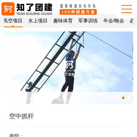
高空项目
水上项目
趣味体育
军事训练
年会/晚会
必
空中抓杆
类型：