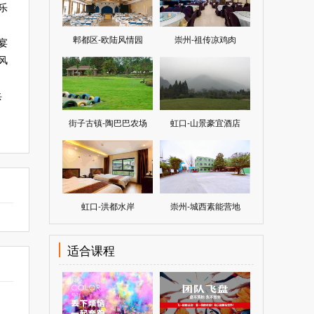
乐
郫都区-欧陆风情园
崇州-祖传凉鸡肉
宴
风
乓
街子古镇-陶巴巴农场
虹口-山景豪宜酒店
虹口-洪都水岸
崇州-城西素能营地
适合课程