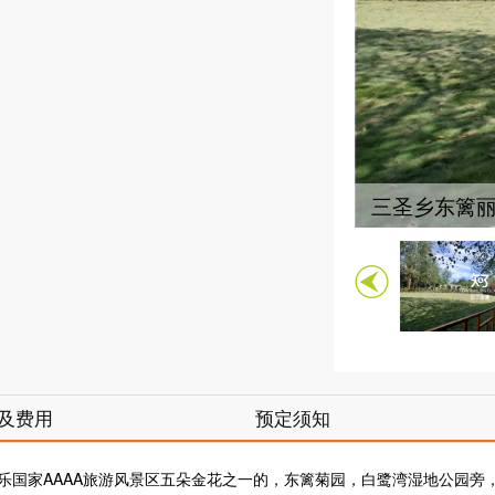
三圣乡东篱
及费用
预定须知
乐国家AAAA旅游风景区五朵金花之一的，东篱菊园，白鹭湾湿地公园旁