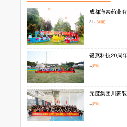
成都海泰药业有
21 ...
[详情]
银燕科技20周
...
[详情]
元度集团川豪装
...
[详情]