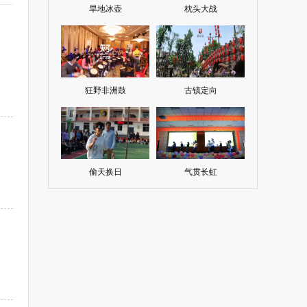
旱地冰壶
枕头大战
狂野非洲鼓
古镇定向
偷天换日
气贯长虹