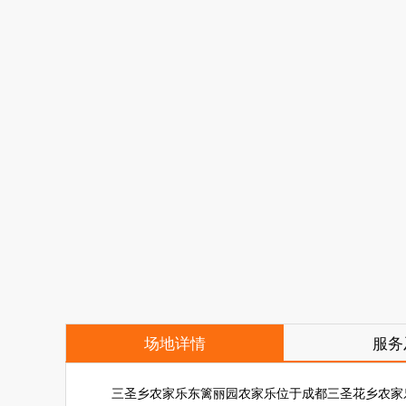
场地详情
服务
三圣乡农家乐东篱丽园农家乐位于成都三圣花乡农家