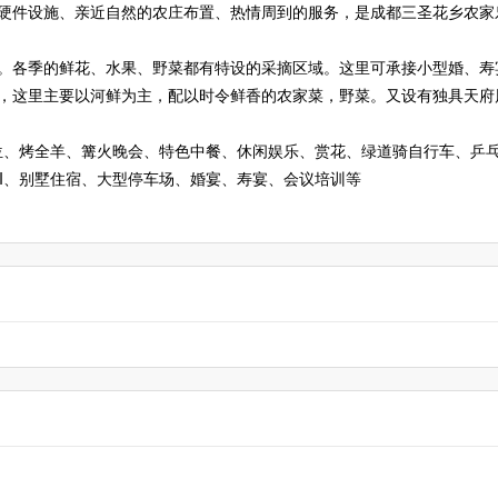
硬件设施、亲近自然的农庄布置、热情周到的服务，是成都三圣花乡农家
。各季的鲜花、水果、野菜都有特设的采摘区域。这里可承接小型婚、寿
，这里主要以河鲜为主，配以时令鲜香的农家菜，野菜。又设有独具天府
/位、烤全羊、篝火晚会、特色中餐、休闲娱乐、赏花、绿道骑自行车、乒
FI、别墅住宿、大型停车场、婚宴、寿宴、会议培训等