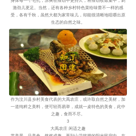
身体每一个毛孔，凉爽在辣劲中更持久，将辣劲收敛集中，刺
激劲儿更足。当然，还有各种乡村特色菜给味蕾不一样的感
受，各有千秋，虽然大都为家常味儿，却能很清晰地咀嚼出原
生态的自然之味。
作为汶川县乡村美食代表的大禹农庄，或许取自然之美材，加
一道纯粹之美料，便可轻而易举，成就一桌特色的美食，此中
之趣，食而不尽。
3
大禹农庄 闲适之趣
赏美景，品美食，悠然成趣，再到山花簇拥的阳光民宿中，在