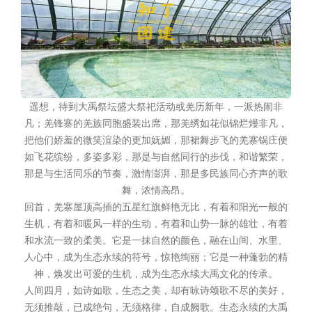
遥想，待到大禹祭坛盛大祭祀活动或羌历新年，一派热闹非
凡；羌锋寨的羌族同胞盛装出席，那羌绣如花似锦烂熳非凡，
把他们娇羞的微笑渲染的更加妩媚，那裙舞步飞的羌寨锅庄便
如飞花缤纷，多姿多彩，那是与自然同行的步伐，和谐繁荣，
那是与生活同乐的节奏，激情澎湃，那是多民族同心齐声的歌
舞，浓情高昂。
回首，羌寨屋顶高插的五星红旗鲜艳无比，有着和阳光一般的
生机，有着和暖风一样的生动，有着和山势一脉的雄壮，有着
和水流一致的柔美。它是一抹自然的颜色，融在山间、水里、
人心中，成为生态永续的符号，惊艳绚丽；它是一种蓬勃的精
神，焕发出可爱的生机，成为生态永续大禹文化的传承。
人间四月，如诗如歌，生态之美，却有咏诗颂歌不尽的美好，
无须推敲，已成绝句，无须格律，自成阙歌。生态永续的大禹