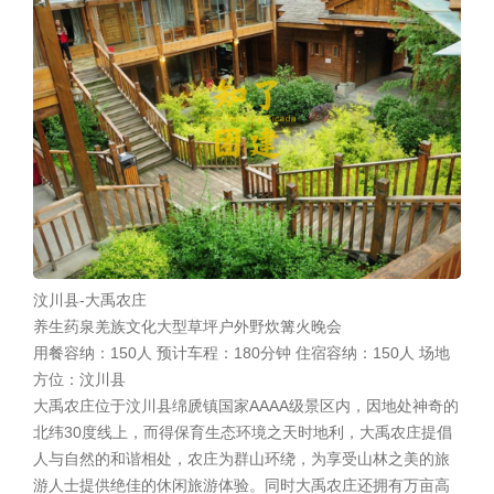
汶川县-大禹农庄
养生药泉
羌族文化
大型草坪
户外野炊
篝火晚会
用餐容纳：150人
预计车程：180分钟
住宿容纳：150人
场地
方位：汶川县
大禹农庄位于汶川县绵虒镇国家AAAA级景区内，因地处神奇的
北纬30度线上，而得保育生态环境之天时地利，大禹农庄提倡
人与自然的和谐相处，农庄为群山环绕，为享受山林之美的旅
游人士提供绝佳的休闲旅游体验。同时大禹农庄还拥有万亩高