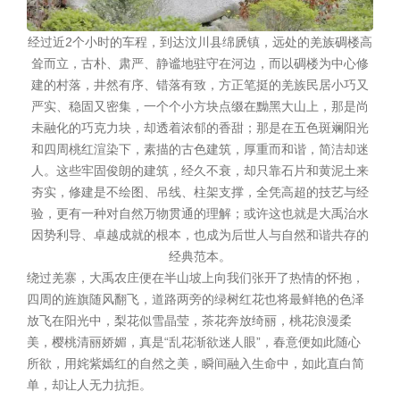
经过近2个小时的车程，到达汶川县绵虒镇，远处的羌族碉楼高
耸而立，古朴、肃严、静谧地驻守在河边，而以碉楼为中心修
建的村落，井然有序、错落有致，方正笔挺的羌族民居小巧又
严实、稳固又密集，一个个小方块点缀在黝黑大山上，那是尚
未融化的巧克力块，却透着浓郁的香甜；那是在五色斑斓阳光
和四周桃红渲染下，素描的古色建筑，厚重而和谐，简洁却迷
人。这些牢固俊朗的建筑，经久不衰，却只靠石片和黄泥土来
夯实，修建是不绘图、吊线、柱架支撑，全凭高超的技艺与经
验，更有一种对自然万物贯通的理解；或许这也就是大禹治水
因势利导、卓越成就的根本，也成为后世人与自然和谐共存的
经典范本。
绕过羌寨，大禹农庄便在半山坡上向我们张开了热情的怀抱，
四周的旌旗随风翻飞，道路两旁的绿树红花也将最鲜艳的色泽
放飞在阳光中，梨花似雪晶莹，茶花奔放绮丽，桃花浪漫柔
美，樱桃清丽娇媚，真是“乱花渐欲迷人眼”，春意便如此随心
所欲，用姹紫嫣红的自然之美，瞬间融入生命中，如此直白简
单，却让人无力抗拒。