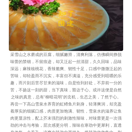
采雪山之水磨成的豆腐，细腻嫩滑，清爽利落，仿佛瞬间挣脱
味蕾的禁锢，不留痕迹，却又泛起一丝清甜，久久回味，品味
深远；麻辣核桃花，香辣脆爽、韧性十足，口感中微微泛起的
苦味，却轻盈而不沉实，丰富但不满溢，充分感受到咀嚼的乐
趣，而片刻后苦尽甘来的滋味，自是恰到好处，不弃前一分的
苦，不扬这一刻的甜，当下真味，豁达于心。或许这便是自然
之味的真意，总有“柳暗花明”的玄机，生态之美，了然于心。
再尝一下高山雪泉水养育的虹鳟鱼片刺身，轻薄爽润，却充盈
着厚实的细腻口感，肉质更加饱满、韧性，雪泉水的滋养让鱼
肉更显凉性，配上芥末强烈的刺激性辣味，对味蕾更是一次强
劲的冲击与考验，层次感更分明，辣味在寒劲中更犀利，直透