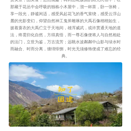
那藏于花丛中会呼吸的独栋小木屋中，沏一杯茶，卧一张椅，
享一段光，静谧闲适，感受风起花飞的香气萦绕，感受云浮山
麓的光影变幻，仰望自然神工鬼斧雕琢的大禹石像栩栩如生，
披着蓑衣的大禹伫立于天地间，雄浑威武，或许贯通天地的道
法，终需归化自然，方得真悟，而一尊石像便将人与自然相处
的法门，立世为鉴，万古流芳；远眺水波粼粼中山影与绿水时
而融合、时而分离，缠绵悱恻，时光无须修饰便成了难忘的经
典。