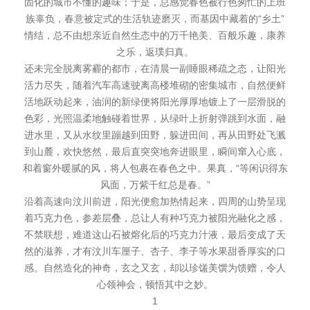
固化的城市不懂的趣味；于是，总感觉春色被行色匆忙的上班
族辜负，春意被定式的生活轨迹磨灭，而基因中藏着的“乡土”
情结，总不由想亲近自然生态中的万千艳美、百般乐趣，康养
之乐，返璞归真。
还未完全脱离雾霾的都市，在清晨一副睡眼稀疏之态，让阳光
活力尽失，随着汽车高速驶离高楼堆砌的密集城市，自然便鲜
活地跃动起来，油润的新绿便将阳光厚厚地镀上了一层滑脱的
色彩，光照温柔地触碰着世界，从绿叶上折射弹跳到水面，融
进水里，又从水纹里蹦越到田野，躲进田间，再从田野处飞溅
到山麓，欢快悠然，最后直突突地奔进眼里，瞬间窜入心底，
和着窗外暖腻的风，将人包裹在春色之中。果真，“等闲识得东
风面，万紫千红总是春。”
沿着高速向汶川前进，阳光便愈加热情起来，四周的山势呈现
着巧克力色，参差层叠，总让人有种巧克力被阳光融化之感，
不禁联想，难道这山石被熔化后的巧克力汁液，最后变成了天
然的滋养，才有汶川车厘子、杏子、李子等水果甜香厚实的口
感。自然造化的神奇，玄之又玄，却以珍馐美馔为馈赠，令人
心领神会，顿悟其中之妙。
1