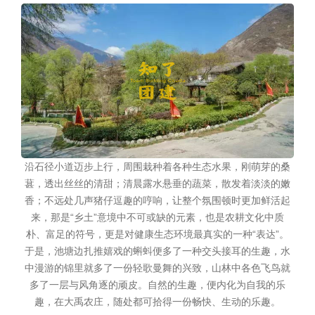
沿石径小道迈步上行，周围栽种着各种生态水果，刚萌芽的桑
葚，透出丝丝的清甜；清晨露水悬垂的蔬菜，散发着淡淡的嫩
香；不远处几声猪仔逗趣的哼响，让整个氛围顿时更加鲜活起
来，那是“乡土”意境中不可或缺的元素，也是农耕文化中质
朴、富足的符号，更是对健康生态环境最真实的一种“表达”。
于是，池塘边扎推嬉戏的蝌蚪便多了一种交头接耳的生趣，水
中漫游的锦里就多了一份轻歌曼舞的兴致，山林中各色飞鸟就
多了一层与风角逐的顽皮。自然的生趣，便内化为自我的乐
趣，在大禹农庄，随处都可拾得一份畅快、生动的乐趣。